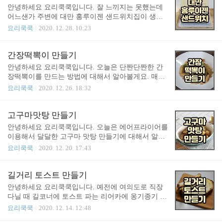
부하게 포함되어 있어 인지능력과 기억력등 뇌건강
1/2 큰술 - 청양고추 1/2 개 - 홍고추 1/2 개 - 고추장 1.
안녕하세요 요리쿡쿡입니다. 잘 느끼지는 못했는데
에 도움을 준다고 합니다. 오징어에..
5 큰술 - 다진마늘 1큰술 - 물엿 1/2 ~ 1큰술 - 식용유
어느샌가 주변에 대만 홍루이젠 샌드위치집이 생겼
1 큰술 된장의 효능 된장에는 제니스테인이라는 성
더라구요. 전에는 그냥 샌드위치집인줄 알았는데 대
요리쿡쿡
2020. 12. 28. 10:23
분이 있어서 뼈골격을 강화시켜주는 역할을 하기 때
만 샌드위치집이더라구요 그래서 오늘은 대만 홍루
문에 뼈의 건강을 유지하는데 도움을 준다고 합니다.
이젠 샌드위치를 만드는 방법을 알아보도록 하겠습
또한 된장안에 포함된 사포닌 성분이 암세포의 증식
니다. 재료 - 식빵 4장 - 계란 2개 - 소금 1꼬집 - 체다
간장떡뽁이 만들기
을 억제해서 항암작용에 탁월한 효..
치즈 1장 - 슬라이스 햄 1장 - 마요네즈 2큰술 - 연유
안녕하세요 요리쿡쿡입니다. 오늘은 단짠단짠한 간
1~2큰술 - 버터 2~3큰술 식빵의 유래 슬라이스한 현
장떡뽁이를 만드는 방법에 대해서 알아볼게요. 매운
재 형태의 식빵은 1912년 미국 발명가 오토 로웨더(O
떡뽁이도 맛이 있지만 어린 아이들이 있는 경우는 간
요리쿡쿡
2020. 12. 26. 18:32
tto Rohwedder,1880~1960)가 자동 식빵 절단기를 발
장떡뽁이가 훨씬 인기가 있죠. 맵지도 않고 달달한
명하고 이후 1928년 미국의 칠리코드 베이킹 컴퍼니
맛이 느껴져서 아이들이 훨씬 좋아합니다. 재료 - 떡
라는 회사에서 상용화했다. 영미권 특히 미국에서 뭔
뽁이 떡 2인분 - 당근 - 대파 - 양파 - 어묵 ( 원하는 만
고구마맛탕 만들기
가 대단한 발명품이 나오면 '식빵 이래 최고의 발명
큼 ) " target="_blank" rel="noopener"> 떡뽁이의 유래
안녕하세요 요리쿡쿡입니다. 오늘은 에어프라이어를
품(The Great..
떡뽁이하면 우리는 보통 매운 고추떡뽁이를 떠올리
이용해서 달달한 고구마 맛탕 만들기에 대해서 알아
는데요. 떡뽁이의 원조는 우리가 오늘 만들려고하는
볼게요. 지난번에 고구마빠스를 만드는 방법에 대해
요리쿡쿡
2020. 12. 20. 17:43
간장떡뽁이입니다. 흔히 이야기하는 궁중떡뽁이 인
서 알아봤는데요. 비슷하지만 전 고구마 맛탕이 더
데요. 궁중 떡뽁이는 우리나라에 고추가 전해지기전
맛있더라구요. 어릴적에 많이 먹었는데 지금은 그 맛
부터 있었던 왕실요리입니다. 원래는 고기와 표고버
은 안나는거 같아요. 재료 - 고구마 300g - 카놀라유 2
길거리 토스트 만들기
섯등 비씬 재료들이 많이 들어간 음식이었습니다. 현
큰술 - 올리고당 2큰술 - 꿀 1큰술 - 검정깨 1/2 큰술
안녕하세요 요리쿡쿡입니다. 예전에 여의도로 직장
재 우리가 알 고 있는 떡뽁이..
카놀라유 대신 올리브유나 포도씨유를 사용하셔도
다닐 때 길코너에 토스트 파는 리어카에 옹기종기 모
됩니다. " target="_blank" rel="noopener"> 고구마의
여서 먹던 기억이 있는데요 그 토스트가 어찌나 맛있
요리쿡쿡
2020. 12. 14. 12:48
좋은점 고구마에는 비타민D가 많이 함유되어 있어서
던지 지금도 먹고 싶네요. 특이한건 캐쳡하고 설탕을
햇빗을 통해서 충분히 흡수하지 못한 비타민D를 보