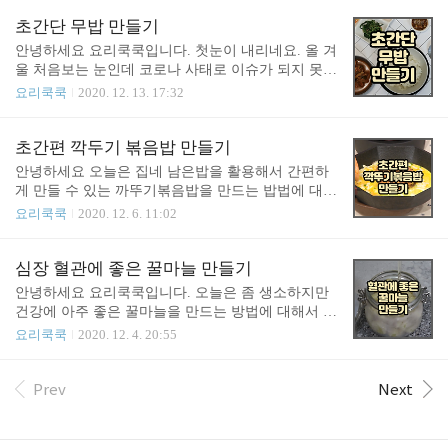
함께 뿌려준다는거 군침이 돕니다. 오늘은 길거리 토
충할 수 있습니다. 비타민D는 건강에 필수적인 성분
스트 비슷하게 만드는 방법에 대해서 알아보겠습니
초간단 무밥 만들기
으로 뼈와 심장 피부 치아등을 만드는데 도움을 줍니
다. 재료 - 식빵 - 계란 - 버터 ( 길거리 토스트는 마아
안녕하세요 요리쿡쿡입니다. 첫눈이 내리네요. 올 겨
다. 항상화 물질이 ..
가린을 쓰죠 ) - 파 - 당근 ( 길거리에서는 거의 안쓰
울 처음보는 눈인데 코로나 사태로 이슈가 되지 못하
죠 ) - 양배추 ( 길거리 야채는 이게 다죠 ) - 햄 ( 햄들
고 다들 코로나와 경기 침체로 힘들어들 하고 있습니
요리쿡쿡
2020. 12. 13. 17:32
어가면 더 비싸요 ) - 치즈 ( 치즈 들어가면 가격이 더
다. 빨리 코로나가 지나가고 평상시로 돌아왔으면 좋
비싸요 ) - 설탕 - 케쳡 - 마요네즈 길거리 토스트라고
겠어요. 오늘은 간단히 만들고 건강에도 좋은 무밥을
하기는 좀 고급지네요. 실제로 길거리 토스트는 야채
만드는 방법에 대해서 알아보겠습니다. 재료 - 쌀 종
초간편 깍두기 볶음밥 만들기
가 머 양배추가 다인데 그런데도 정말 맛있죠. 베지
이컵 4컵 - 무 대략 300g - 간장 양념장 재료 - 진간장
안녕하세요 오늘은 집네 남은밥을 활용해서 간편하
밀이나 초코우유..
3큰술 - 고축자루 1/2 큰술 - 참기름 1큰술 - 다진 마
게 만들 수 있는 까뚜기볶음밥을 만드는 밥법에 대해
늘 1작은술 - 다진 대파 - 통깨 1/2 큰술 무가 몸에 좋
서 알아볼게요. TV프로그램에서 소개된 내용인데 맛
요리쿡쿡
2020. 12. 6. 11:02
은 이유 무의 매운맛을 내는 유황 화합물은 항암을
있어 보니더라구요. 보기에도 엄청 먹음직스러워요 [
비홋한 항산화, 항균, 항염 작용을 하는 것으로 알려
재료 ] - 깍뚜기 30g - 깍뚜기 굴물 3큰술 - 대파 40g -
져 있으며, 무의 잎인 무청은 폐암 발생률을 줄여주
소고기(불고기용) 50g - 불고기양념(시판용) 2큰술 -
심장 혈관에 좋은 꿀마늘 만들기
는 베타카로틴 함량에 매우 높습니다. 무는 천연 소
계란 3개 - 송송썬 쪽파 10g - 모짜렐라치즈 70g - 밥
안녕하세요 요리쿡쿡입니다. 오늘은 좀 생소하지만
화제라 불릴만큼 소화..
200g - 참기름 1큰술 [ 깍뚜기가 몸에 좋은 이유 ] 깍
건강에 아주 좋은 꿀마늘을 만드는 방법에 대해서 알
뚜기는 무가 주재료이기 때문에 문의 주재료인 디아
아볼게요. 이름만 들어서는 좀 달고 매울것 같다는
요리쿡쿡
2020. 12. 4. 20:55
즈타제와 전분 때문에 신진대사를 촉진해 소화를 돕
느낌인데 먹어보면 좀 다를겁니다. 무엇보다 건강에
고 위를 튼튼하게 해줍니다. 또한 무에는 비타민C가
좋다니 힐링하는 느낌으로 만들어보세요. [ 재료 ] -
풍부하게 함유되어 있어 면역력증가와 피부에 좋다
마늘500g - 꿀 500g (11비율로 준비해주세요) [ 몸에
Prev
Next
고 알려져 있습니다. 볼에 기름이 골고루 퍼기게 달
좋은 마늘 ] 마늘은 한국음식에 단골처럼 등장하는
굽니다. 송송 ..
재료인데요. 한국 사람은 마늘을 직간접적으로 참 많
이 먹죠. 마늘은 특히 혈관건강에 좋아서 우리몸의