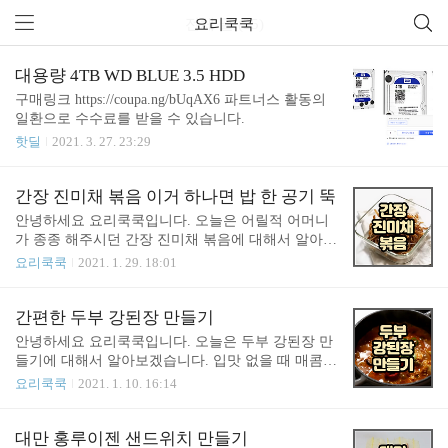
전체 글 (25)
요리쿡쿡
대용량 4TB WD BLUE 3.5 HDD
구매링크 https://coupa.ng/bUqAX6 파트너스 활동의
일환으로 수수료를 받을 수 있습니다.
핫딜
2021. 3. 27. 23:29
간장 진미채 볶음 이거 하나면 밥 한 공기 뚝
안녕하세요 요리쿡쿡입니다. 오늘은 어릴적 어머니
가 종종 해주시던 간장 진미채 볶음에 대해서 알아보
겠습니다. 매콤 진미채볶음도 좋은데 전 개인적으로
요리쿡쿡
2021. 1. 29. 18:01
간장 진미채 볶음을 좋아했어요. 밥한공기에 다른거
다 제쳐두고 진미채만 먹은적도 있으니까요. 재료 -
진미채 120g - 식용유 1큰술 - 다진마늘 1큰술 - 양조
간편한 두부 강된장 만들기
간장 2큰술 - 미림 1 큰술 - 물엿 1 큰술 - 설탕 1 큰술
안녕하세요 요리쿡쿡입니다. 오늘은 두부 강된장 만
- 마요네즈 1 큰술 - 통께 1 큰술 오징어의 효능 오징
들기에 대해서 알아보겠습니다. 입맛 없을 때 매콤한
어는 타우린 성분이 많이 함유되어 있어서 피로회복
강된장에 밥비벼먹으면 입맛이 확 돌아와요. 단백하
요리쿡쿡
2021. 1. 10. 16:14
과 기력향상에 탁월한 효능이 있는것으로 알려져 있
고 깔끔한 맛이 일품입니다. 재료 - 두부 1/2모 - 표고
으며 혈관 건강에도 도움을 주는것으로 알려져 있습
버섯 1개 - 애호박 1/3개 - 양파(소) 1/2개 - 대파 1/2개
니다. 또한 뇌건강에 좋다는 DHA와 EPA성분들이 풍
- 멸치 다시마 육수 250ml - 된장 1.5 큰술 - 고춧가루
대만 홍루이젠 샌드위치 만들기